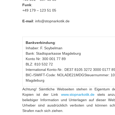
Funk
:
+49 179 – 123 51 05
E-mail
: info@stopnarkotik.de
Bankverbindung
:
Inhaber: F. Soybelman
Bank: Stadtsparkasse Magdeburg
Konto Nr: 300 001 77 89
BLZ: 810 532 72
International Konto-Nr.: DE37 8105 3272 3000 0177 8
BIC-/SWIFT-Code: NOLADE21MDGSteuernummer: 102/
Magdeburg
Achtung! Sämtliche Webseiten stehen in Eigentum 
Kopien ist der Link
www.stopnarkotik.de
stets anzu
beliebiger Information und Unterlagen auf dieser W
Urheber sind ausdrücklich verboten und können schwe
Strafen nach sich ziehen.