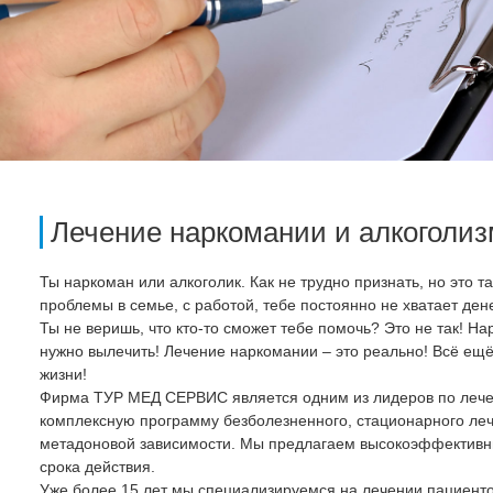
Лечение наркомании и алкоголиз
Ты наркоман или алкоголик. Как не трудно признать, но это т
проблемы в семье, с работой, тебе постоянно не хватает ден
Ты не веришь, что кто-то сможет тебе помочь? Это не так! На
нужно вылечить! Лечение наркомании – это реально! Всё ещ
жизни!
Фирма ТУР МЕД СЕРВИС является одним из лидеров по лече
комплексную программу безболезненного, стационарного леч
метадоновой зависимости. Мы предлагаем высокоэффективны
срока действия.
Уже более 15 лет мы специализируемся на лечении пациенто