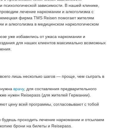
и психологической зависимости. В нашей клинике,
проводим лечение наркомании и алкоголизма с
 немецкая фирма TMS Reisen помогает жителям
ии и алкоголизма в медицинском наркологическом
юзе уже избавились от ужаса наркомании и
создания для наших клиентов максимально возможных
чения.
всего лишь несколько шагов — проще, чем сыграть в
 нужна
врачу
, для составления предварительного
кже нужен Reisepass (для жителей Германии).
ют цену всей программы, согласовывают с тобой
ты будешь проходить лечение наркомании и отсылаем
, копию брони на билеты и Reisepass.